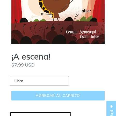
¡A escena!
Precio
$7.99 USD
habitual
AGREGAR AL CARRITO