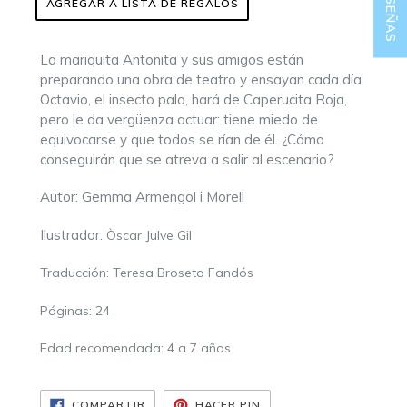
★ RESEÑAS
AGREGAR A LISTA DE REGALOS
La mariquita Antoñita y sus amigos están
preparando una obra de teatro y ensayan cada día.
Octavio, el insecto palo, hará de Caperucita Roja,
pero le da vergüenza actuar: tiene miedo de
equivocarse y que todos se rían de él. ¿Cómo
conseguirán que se atreva a salir al escenario?
Autor: Gemma Armengol i Morell
Ilustrador:
Òscar Julve Gil
Traducción:
Teresa Broseta Fandós
Páginas:
24
Edad recomendada: 4 a 7 años.
COMPARTIR
PINEAR
COMPARTIR
HACER PIN